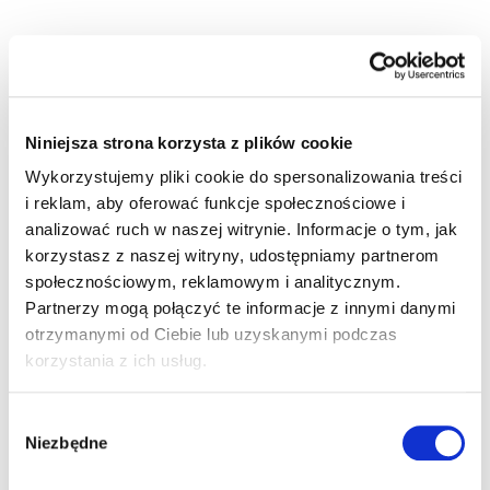
33
Niniejsza strona korzysta z plików cookie
Wykorzystujemy pliki cookie do spersonalizowania treści
lat niesienia pomocy Pacjentom
i reklam, aby oferować funkcje społecznościowe i
analizować ruch w naszej witrynie. Informacje o tym, jak
korzystasz z naszej witryny, udostępniamy partnerom
społecznościowym, reklamowym i analitycznym.
Partnerzy mogą połączyć te informacje z innymi danymi
29
otrzymanymi od Ciebie lub uzyskanymi podczas
korzystania z ich usług.
prowadzonych specjalizacji
Wybór
Niezbędne
zgody