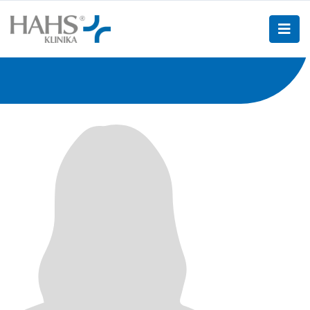
Strona główna
>
Lekarze
>
Lejman Julita
Lejman Julita